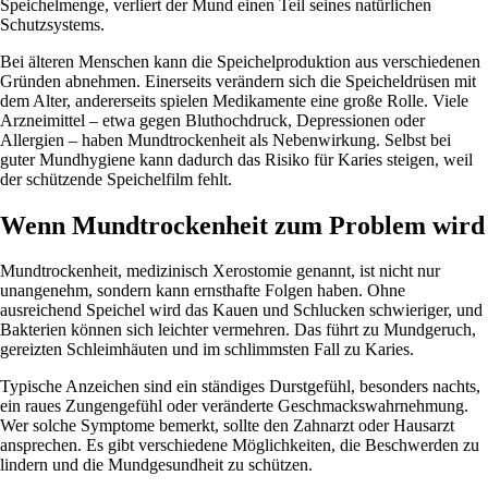
Speichelmenge, verliert der Mund einen Teil seines natürlichen
Schutzsystems.
Bei älteren Menschen kann die Speichelproduktion aus verschiedenen
Gründen abnehmen. Einerseits verändern sich die Speicheldrüsen mit
dem Alter, andererseits spielen Medikamente eine große Rolle. Viele
Arzneimittel – etwa gegen Bluthochdruck, Depressionen oder
Allergien – haben Mundtrockenheit als Nebenwirkung. Selbst bei
guter Mundhygiene kann dadurch das Risiko für Karies steigen, weil
der schützende Speichelfilm fehlt.
Wenn Mundtrockenheit zum Problem wird
Mundtrockenheit, medizinisch Xerostomie genannt, ist nicht nur
unangenehm, sondern kann ernsthafte Folgen haben. Ohne
ausreichend Speichel wird das Kauen und Schlucken schwieriger, und
Bakterien können sich leichter vermehren. Das führt zu Mundgeruch,
gereizten Schleimhäuten und im schlimmsten Fall zu Karies.
Typische Anzeichen sind ein ständiges Durstgefühl, besonders nachts,
ein raues Zungengefühl oder veränderte Geschmackswahrnehmung.
Wer solche Symptome bemerkt, sollte den Zahnarzt oder Hausarzt
ansprechen. Es gibt verschiedene Möglichkeiten, die Beschwerden zu
lindern und die Mundgesundheit zu schützen.