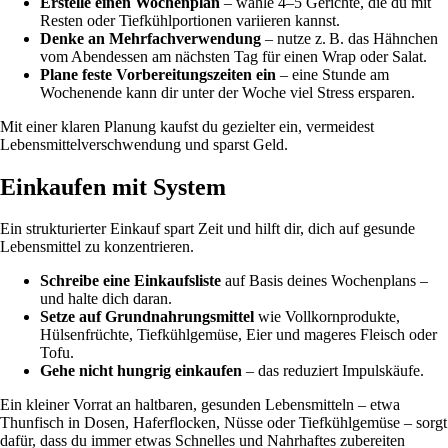
Erstelle einen Wochenplan
– wähle 4–5 Gerichte, die du mit
Resten oder Tiefkühlportionen variieren kannst.
Denke an Mehrfachverwendung
– nutze z. B. das Hähnchen
vom Abendessen am nächsten Tag für einen Wrap oder Salat.
Plane feste Vorbereitungszeiten ein
– eine Stunde am
Wochenende kann dir unter der Woche viel Stress ersparen.
Mit einer klaren Planung kaufst du gezielter ein, vermeidest
Lebensmittelverschwendung und sparst Geld.
Einkaufen mit System
Ein strukturierter Einkauf spart Zeit und hilft dir, dich auf gesunde
Lebensmittel zu konzentrieren.
Schreibe eine Einkaufsliste
auf Basis deines Wochenplans –
und halte dich daran.
Setze auf Grundnahrungsmittel
wie Vollkornprodukte,
Hülsenfrüchte, Tiefkühlgemüse, Eier und mageres Fleisch oder
Tofu.
Gehe nicht hungrig einkaufen
– das reduziert Impulskäufe.
Ein kleiner Vorrat an haltbaren, gesunden Lebensmitteln – etwa
Thunfisch in Dosen, Haferflocken, Nüsse oder Tiefkühlgemüse – sorgt
dafür, dass du immer etwas Schnelles und Nahrhaftes zubereiten